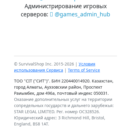
Администрирование игровых
серверов:
@games_admin_hub
© SurvivalShop Inc. 2015-2026 |
Условия
использования Сервиса
|
Terms of Service
ТОО "CIT ("СИТ")". БИН 220440014920. Казахстан,
город Алматы, Ауэзовскии‌ рай‌он, Проспект
Раи‌ымбек, дом 496а, почтовый‌ индекс 050031.
Оказание дополнительных услуг на территории
сопредельных государств и дальнего зарубежья:
STAR LEGAL LIMITED. Рег. номер OC328526.
Юридический адрес: 3 Richmond Hill, Bristol,
England, BS8 1AT.