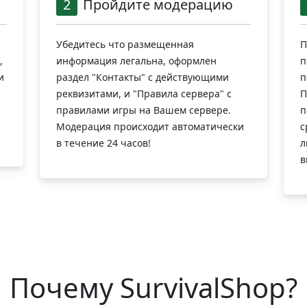
2
Пройдите модерацию
Убедитесь что размещенная
П
,
информация легальна, оформлен
п
и
раздел "Контакты" с действующими
п
реквизитами, и "Правила сервера" с
П
правилами игры на Вашем сервере.
п
Модерация происходит автоматически
с
в течение 24 часов!
л
в
Почему SurvivalShop?